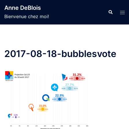
Aller
Anne DeBlois
au
Recherche
Ouvr
Bienvenue chez moi!
contenu
le
men
2017-08-18-bubblesvote