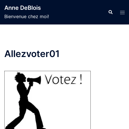
Aller
Anne DeBlois
au
Recherche
Ouvr
Bienvenue chez moi!
contenu
le
men
Allezvoter01