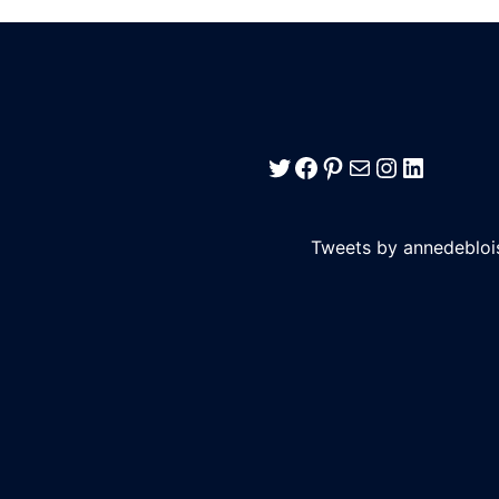
Twitter
Facebook
Pinterest
E-mail
Instagra
LinkedI
Tweets by annedebloi