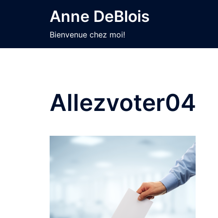
Aller
Anne DeBlois
au
contenu
Bienvenue chez moi!
Allezvoter04