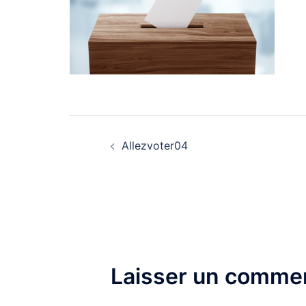
Navigation
Allezvoter04
d’article
Laisser un commen