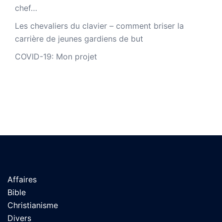
chef…
Les chevaliers du clavier – comment briser la
carrière de jeunes gardiens de but
COVID-19: Mon projet
Affaires
Bible
Christianisme
Divers