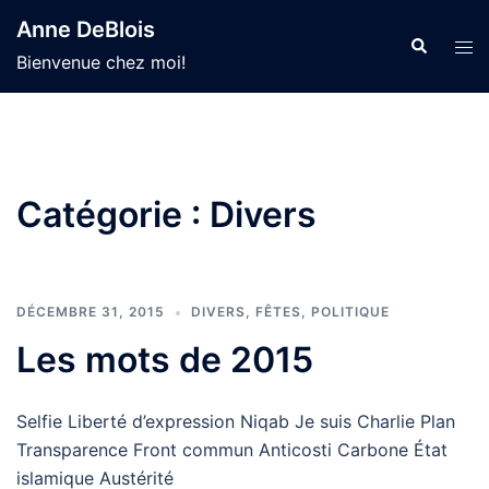
Aller
Anne DeBlois
au
Recherche
Ouvr
Bienvenue chez moi!
contenu
le
men
Catégorie :
Divers
DÉCEMBRE 31, 2015
DIVERS
,
FÊTES
,
POLITIQUE
Les mots de 2015
Selfie Liberté d’expression Niqab Je suis Charlie Plan
Transparence Front commun Anticosti Carbone État
islamique Austérité