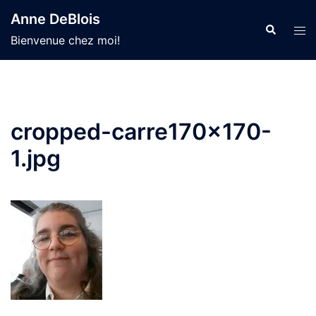
Aller
Anne DeBlois
au
Recherche
Ouvr
Bienvenue chez moi!
contenu
le
men
cropped-carre170x170-
1.jpg