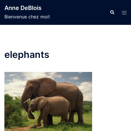
Aller
Anne DeBlois
au
Recherche
Ouvr
Bienvenue chez moi!
contenu
le
men
elephants