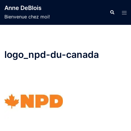
Aller
Anne DeBlois
au
Recherche
Ouvr
Bienvenue chez moi!
contenu
le
men
logo_npd-du-canada