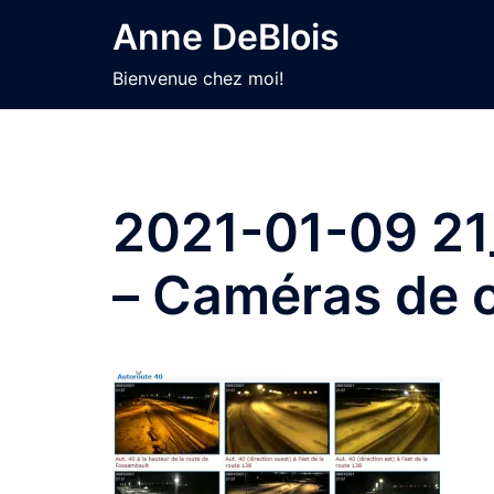
Aller
Anne DeBlois
au
contenu
Bienvenue chez moi!
2021-01-09 21
– Caméras de c