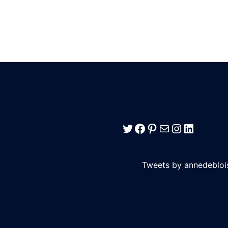
Twitter
Facebook
Pinterest
E-mail
Instagra
LinkedI
Tweets by annedebloi