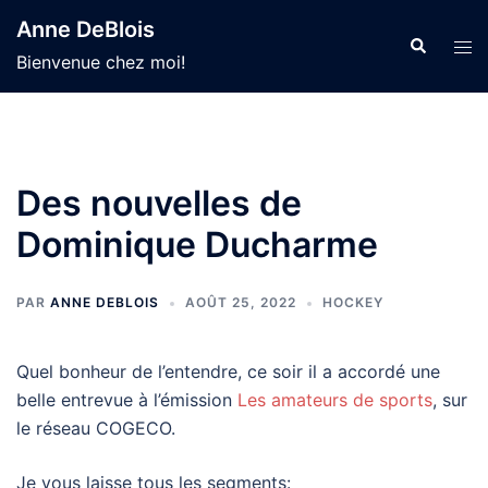
Aller
Anne DeBlois
au
Recherche
Ouvr
Bienvenue chez moi!
contenu
le
men
Des nouvelles de
Dominique Ducharme
PAR
ANNE DEBLOIS
AOÛT 25, 2022
HOCKEY
Quel bonheur de l’entendre, ce soir il a accordé une
belle entrevue à l’émission
Les amateurs de sports
, sur
le réseau COGECO.
Je vous laisse tous les segments: