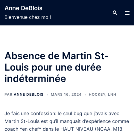
Aller
Anne DeBlois
au
Recherche
Ouvr
Bienvenue chez moi!
contenu
le
men
Absence de Martin St-
Louis pour une durée
indéterminée
PAR
ANNE DEBLOIS
MARS 16, 2024
HOCKEY
,
LNH
Je fais une confession: le seul bug que j’avais avec
Martin St-Louis est qu’il manquait d’expérience comme
coach *en chef* dans le HAUT NIVEAU (NCAA, M18